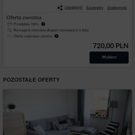
składanych przez niego rezerwacji i zawieranych
Udostępnij
Szczegóły
Dostępność
umów, z wykorzystaniem którego Gość/Użytkownik
Serwisu może składać zamówienia oraz zawierać
Oferta zwrotna
umowy.
Przedpłata 100%
?
- Rozporządzenie Parlamentu Europejskiego i
RODO
Wymagana minimalna długość rezerwacji to 3 doby
Rady (UE) 2016/679 z dnia 27 kwietnia 2016 r. w
Oferta częściowo zwrotna
sprawie ochrony osób fizycznych w związku z
?
przetwarzaniem danych osobowych i w sprawie
720,00 PLN
swobodnego przepływu takich danych oraz uchylenia
dyrektywy 95/46/WE (ogólne rozporządzenie o
ochronie danych).
Wybierz
Cele, podstawy prawne oraz czas przetwarzania danych
W celu realizacji Umowy najmu noclegu na odległość
Usługodawca przetwarza:
POZOSTAŁE OFERTY
informacje dotyczące urządzenia Użytkownika w
celu zapewnienia poprawności działania usług:
adres IP komputera, informacje zawarte w
plikach cookies lub innych podobnych
technologiach, dane dotyczące sesji, dane
przeglądarki internetowej, dane dotyczące
urządzenia, dane dotyczące aktywności na
Stronie, w tym na poszczególnych podstronach;
informacje o geolokalizacji, jeżeli
Gość/Użytkownik wyraził zgodę na dostęp