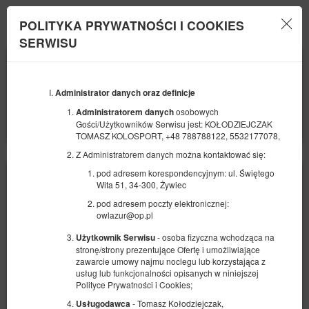
OW LAZUR
POLITYKA PRYWATNOŚCI I COOKIES
Menu
SERWISU
POCZĄTEK
KONIEC
21
24
SIERPNIA
SIERPNIA
2026
2026
Administrator danych oraz definicje
LICZBA OSÓB
osobowych
Administratorem danych
2
FILTRY
Gości/Użytkowników Serwisu jest: KOŁODZIEJCZAK
TOMASZ KOLOSPORT, +48 788788122, 5532177078,
Z Administratorem danych można kontaktować się:
pod adresem korespondencyjnym: ul. Świętego
Wita 51, 34-300, Żywiec
pod adresem poczty elektronicznej:
owlazur@op.pl
- osoba fizyczna wchodząca na
Użytkownik Serwisu
stronę/strony prezentujące Ofertę i umożliwiające
zawarcie umowy najmu noclegu lub korzystająca z
usług lub funkcjonalności opisanych w niniejszej
Polityce Prywatności i Cookies;
- Tomasz Kołodziejczak,
Usługodawca