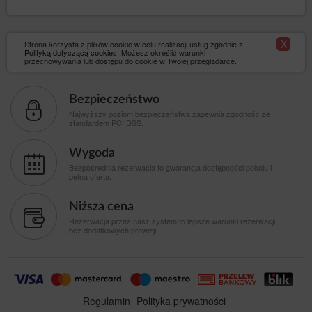
używanym formacie nadającym się do odczytu
maszynowego danych osobowych jej
dotyczących, które dostarczyła Administratorowi
danych, oraz żądania przesłania tych danych
X
Strona korzysta z plików cookie w celu realizacji usług zgodnie z
Polityką dotyczącą cookies
. Możesz określić warunki
innemu Administratorowi, jeżeli dane są
przechowywania lub dostępu do cookie w Twojej przeglądarce.
przetwarzane na podstawie zgody osoby, której
dane dotyczą, lub umowy z nią zawartej oraz
jeżeli dane są przetwarzane w sposób
Bezpieczeństwo
zautomatyzowany;
Najwyższy poziom bezpieczeństwa zapewnia zgodność ze
– wniesienia
do sprzeciwu (art. 21 RODO)
standardem PCI DSS.
sprzeciwu wobec przetwarzania jej danych
osobowych w prawnie uzasadnionych celach
Wygoda
administratora, z przyczyn związanych z jej
Bezpośrednia rezerwacja to gwarancja dostępności pokoju i
szczególną sytuacją, w tym wobec profilowania.
pełna oferta.
Wówczas Administrator danych dokonuje oceny
istnienia ważnych prawnie uzasadnionych
podstaw do przetwarzania, nadrzędnych wobec
Niższa cena
interesów, praw i wolności osób, których dane
Rezerwacja przez nasz system to lepsze warunki rezerwacji,
dotyczą, lub podstaw do ustalenia, dochodzenia
bez dodatkowych prowizji.
lub obrony roszczeń. Jeżeli zgodnie z oceną
interesy osoby, której dane dotyczą, będą
ważniejsze od interesów administratora,
Administrator danych będzie zobowiązany
zaprzestać przetwarzania danych w tych celach;
Regulamin
Polityka prywatności
w każdym momencie i bez
do cofnięcia zgody