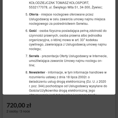
KOŁODZIEJCZAK TOMASZ KOLOSPORT,
5532177078, ul. Świętego Wita 51, 34-300, Żywiec;
- miejsce noclegowe oferowane przez
Oferta
Usługodawcę w celu zawarcia umowy najmu miejsca
noclegowego za pośrednictwem Serwisu.
- osoba fizyczna posiadająca pełną zdolność do
Gość
czynności prawnych, osoba prawna albo jednostka
1
organizacyjna, o której mowa w art. 33
kodeksu
cywilnego, zawierająca z Usługodawcą umowę najmu
noclegu;
- prezentacja Oferty Usługodawcy w Internecie,
Serwis
umożliwiająca zawarcie Umowy najmu noclegu on-
Pokój 2-osobowy
line;
- informacje, w tym informacje handlowe w
Newsletter
Dostępna liczba: 1
rozumieniu ustawy z dnia 18 lipca 2002r. o
2
2 osoby
pow. 30,00 m
1 sypialnia
świadczeniu usług drogą elektroniczną (Dz. U. z 2020
r. poz. 344) pochodzące od Usługodawcy wysyłane do
1 łóżko podwójne (Double)
Gościa/Użytkownika drogą elektroniczną; jego
otrzymywanie jest dobrowolne i wymaga zgody
Gościa/Użytkownika.
720,00 zł
- zbiór danych przechowywanych w Serwisie
Konto
oraz w systemie teleinformatycznym Usługodawcy
2 osoby / 3 noce
dotyczący danego Gościa/Użytkownika oraz